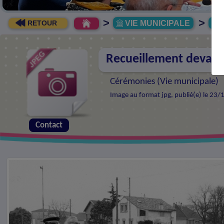
>
>
VIE MUNICIPALE
R
RETOUR
Recueillement devant
Cérémonies (
Vie municipale
)
Image au format jpg, publié(e) le 23/
Contact