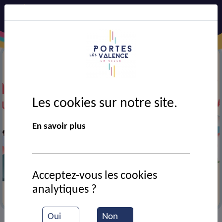
Les cookies sur notre site.
En savoir plus
Acceptez-vous les cookies
analytiques ?
Recensement 2026
Oui
Non
VIE MUNICIPALE
Ressources documentaires
>
>
>