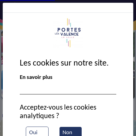
Les cookies sur notre site.
En savoir plus
Téléthon
Acceptez-vous les cookies
VIE MUNICIPALE
Ressources documentaires
>
>
>
analytiques ?
Rando VTT au profit du Téléthon
Oui
Non