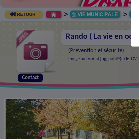
>
>
VIE MUNICIPALE
R
RETOUR
Rando ( La vie en octo
(
Prévention et sécurité
)
Image au format jpg, publié(e) le 17/
Contact