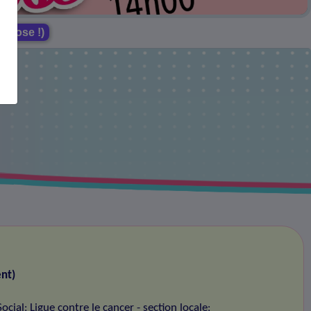
e rose !)
nt)
ocial
Ligue contre le cancer - section locale
;
;