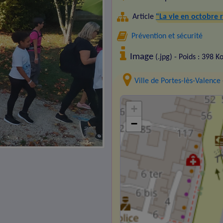
Article
"La vie en octobre r
Prévention et sécurité
Image
(.jpg) - Poids : 398 K
Ville de Portes-lès-Valence
+
−