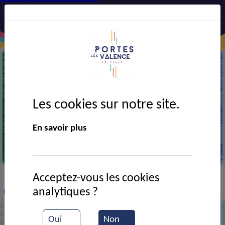
Les cookies sur notre site.
En savoir plus
Coutures
Acceptez-vous les cookies
VIE MUNICIPALE
Ressources documentaires
>
>
>
analytiques ?
Puces des couturières 2023
Oui
Non