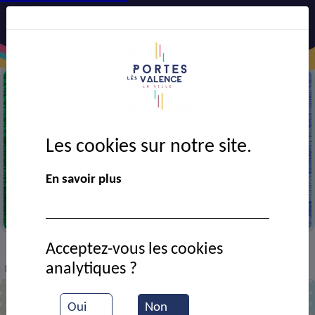
Les cookies sur notre site.
En savoir plus
Coutures
Acceptez-vous les cookies
VIE MUNICIPALE
Ressources documentaires
>
>
>
analytiques ?
Puces des couturières 2023
Oui
Non