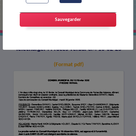
Procès-verbal CM 10-02-25
Sauvegarder
Télécharger : Procès-verbal CM 10-02-25
(Format pdf)