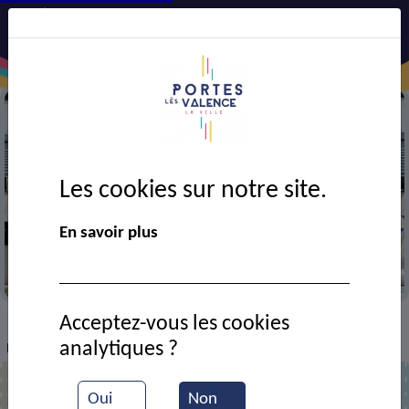
Les cookies sur notre site.
En savoir plus
Mairie
Acceptez-vous les cookies
VIE MUNICIPALE
Ressources documentaires
>
>
>
analytiques ?
Procès-verbal CM 10-02-25
Oui
Non