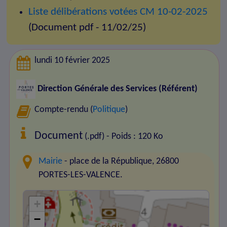
Liste délibérations votées CM 10-02-2025
(Document pdf - 11/02/25)
lundi 10 février 2025
Direction Générale des Services (Référent)
Compte-rendu (
Politique
)
Document
(.pdf) - Poids : 120 Ko
Mairie
- place de la République, 26800
PORTES-LES-VALENCE.
+
−