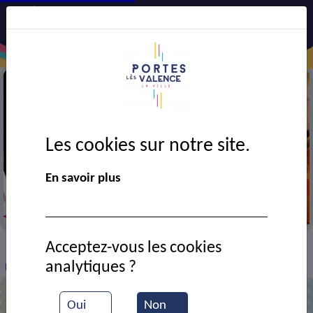
Les cookies sur notre site.
En savoir plus
Ecole de musique
Acceptez-vous les cookies
VIE MUNICIPALE
Ressources documentaires
>
>
>
analytiques ?
Présentation du conte musical
Oui
Non