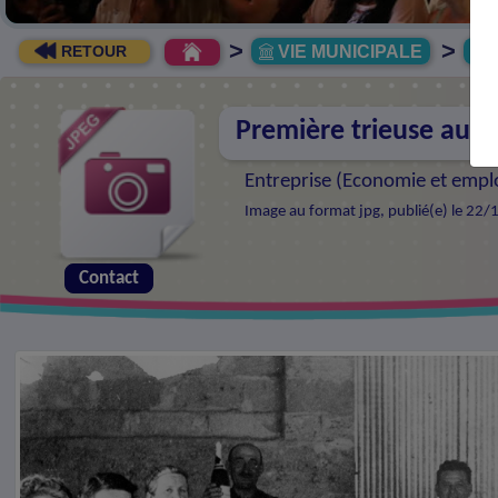
>
>
VIE MUNICIPALE
R
RETOUR
Première trieuse auto
Entreprise (
Economie et empl
Image au format jpg, publié(e) le 22/
Contact