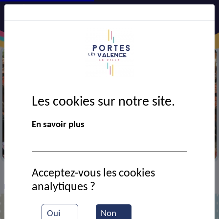
Les cookies sur notre site.
En savoir plus
Portes en fête
Acceptez-vous les cookies
VIE MUNICIPALE
Ressources documentaires
>
>
>
analytiques ?
Poseurs de rails
Oui
Non