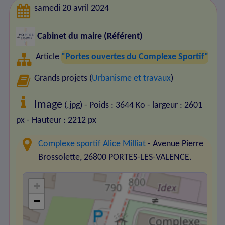
samedi 20 avril 2024
Cabinet du maire (Référent)
Article
"Portes ouvertes du Complexe Sportif"
Grands projets (
Urbanisme et travaux
)
Image
(.jpg) - Poids : 3644 Ko
- largeur : 2601
px
- Hauteur : 2212 px
Complexe sportif Alice Milliat
- Avenue Pierre
Brossolette, 26800 PORTES-LES-VALENCE.
+
−