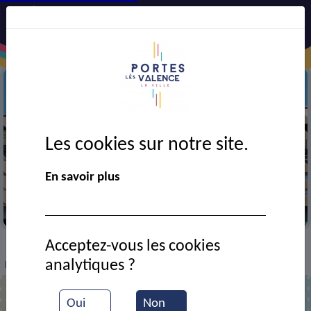
Les cookies sur notre site.
En savoir plus
Complexe sportif
Acceptez-vous les cookies
VIE MUNICIPALE
Ressources documentaires
>
>
>
analytiques ?
Portes ouvertes du Complexe Sportif Alice Milliat
Oui
Non