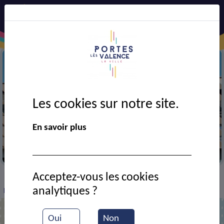
Les cookies sur notre site.
En savoir plus
Complexe sportif
Acceptez-vous les cookies
VIE MUNICIPALE
Ressources documentaires
>
>
>
analytiques ?
Portes-lès-Valence ville sportive
Oui
Non