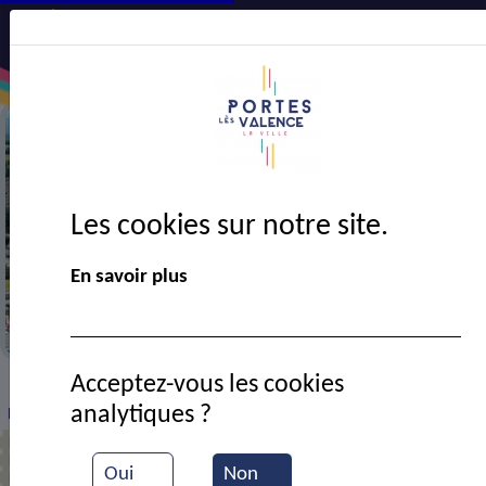
Les cookies sur notre site.
En savoir plus
Vue aérienne de Portes-lès-Valence
Acceptez-vous les cookies
VIE MUNICIPALE
Ressources documentaires
>
>
>
analytiques ?
Portes-infos 152 - mai 2023
Oui
Non