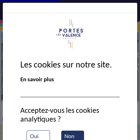
Les cookies sur notre site.
En savoir plus
Centre technique municipal
Acceptez-vous les cookies
VIE MUNICIPALE
Ressources documentaires
>
>
>
analytiques ?
Plantations rue Pasteur
Oui
Non