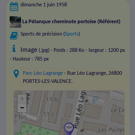
dimanche 1 juin 1958
La Pétanque cheminote portoise
(Référent)
Sports de précision (
Sports
)
Image
(.jpg) - Poids : 288 Ko
- largeur : 1200 px
- Hauteur : 785 px
Parc Léo Lagrange
- Rue Léo Lagrange, 26800
PORTES-LES-VALENCE.
+
−