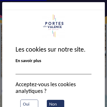
Les cookies sur notre site.
En savoir plus
Partie de pétanque
Acceptez-vous les cookies
VIE MUNICIPALE
Ressources documentaires
>
>
>
analytiques ?
Parties de pétanque
Oui
Non