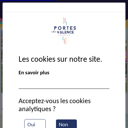
Les cookies sur notre site.
En savoir plus
Marche rose
Acceptez-vous les cookies
VIE MUNICIPALE
Ressources documentaires
>
>
>
analytiques ?
Octobre rose !
Oui
Non