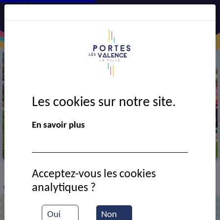
Les cookies sur notre site.
En savoir plus
Marche rose
Acceptez-vous les cookies
VIE MUNICIPALE
Ressources documentaires
>
>
>
analytiques ?
Octobre rose : 3 journées généreuses !
Oui
Non