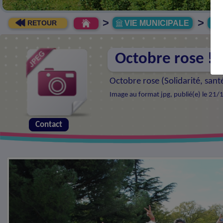
>
>
VIE MUNICIPALE
R
RETOUR
Octobre rose !
Octobre rose (
Solidarité, san
Image au format jpg, publié(e) le 21/
Contact