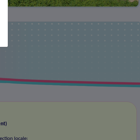
nt)
ection locale
;