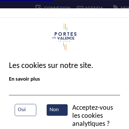
CONNEXION
AGENDA
NE
CADRE DE VIE
SPORT ET 
IE MUNICIPALE
Les cookies sur notre site.
En savoir plus
Acceptez-vous
Oui
Non
les cookies
Marche rose
analytiques ?