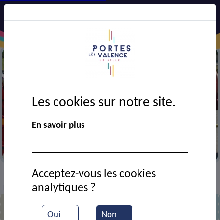
Les cookies sur notre site.
En savoir plus
Démonstration des pompiers au quartier Est
Acceptez-vous les cookies
VIE MUNICIPALE
Ressources documentaires
>
>
>
analytiques ?
Nouvelle UPMA
Oui
Non