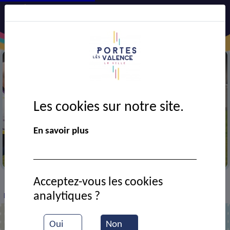
Les cookies sur notre site.
En savoir plus
Match de rugby
Acceptez-vous les cookies
VIE MUNICIPALE
Ressources documentaires
>
>
>
analytiques ?
Noël du rugby
Oui
Non