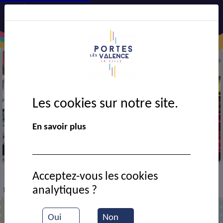
Les cookies sur notre site.
En savoir plus
La Pitchouline en visite chez les pompiers
Acceptez-vous les cookies
VIE MUNICIPALE
Ressources documentaires
>
>
>
analytiques ?
Noël des pompiers
Oui
Non