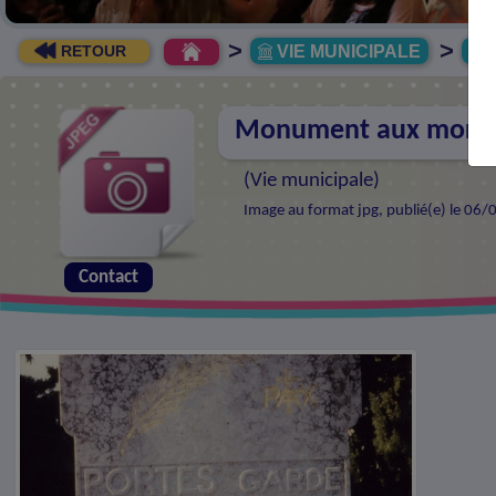
>
>
VIE MUNICIPALE
R
RETOUR
Monument aux morts 
(
Vie municipale
)
Image au format jpg, publié(e) le 06/
Contact