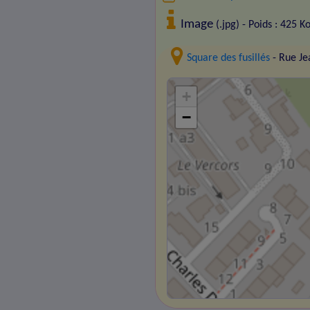
Image
(.jpg) - Poids : 425 K
Square des fusillés
- Rue Je
+
−