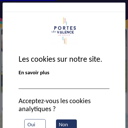
Les cookies sur notre site.
En savoir plus
Match de rugby
Acceptez-vous les cookies
VIE MUNICIPALE
Ressources documentaires
>
>
>
analytiques ?
Match de rugby
Oui
Non