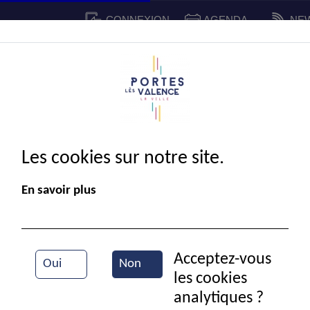
CONNEXION
AGENDA
NE
CADRE DE VIE
SPORT ET 
IE MUNICIPALE
Les cookies sur notre site.
En savoir plus
Acceptez-vous
Oui
Non
les cookies
Match de rugby
analytiques ?