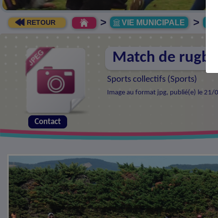
>
>
VIE MUNICIPALE
R
RETOUR
Match de rugb
Sports collectifs (
Sports
)
Image au format jpg, publié(e) le 21/
Contact