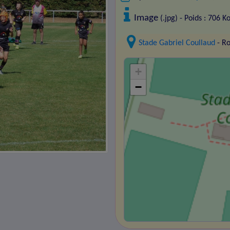
Image
(.jpg) - Poids : 706 K
Stade Gabriel Coullaud
- R
+
−