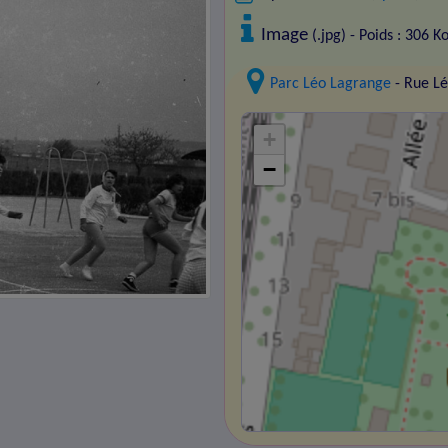
Image
(.jpg) - Poids : 306 K
Parc Léo Lagrange
- Rue L
+
−