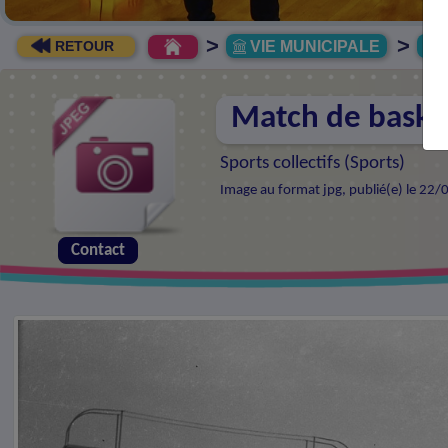
>
>
VIE MUNICIPALE
R
RETOUR
Match de baske
Sports collectifs (
Sports
)
Image au format jpg, publié(e) le 22/
Contact