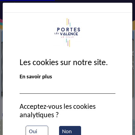
Les cookies sur notre site.
En savoir plus
Centre technique municipal
Acceptez-vous les cookies
VIE MUNICIPALE
Ressources documentaires
>
>
>
analytiques ?
Marquage au sol par les ateliers
Oui
Non