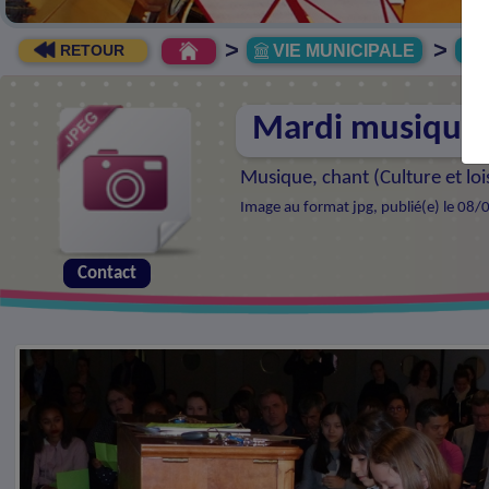
>
>
VIE MUNICIPALE
R
RETOUR
Mardi musique
Musique, chant (
Culture et loi
Image au format jpg, publié(e) le 08/
Contact