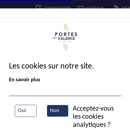
CONNEXION
AGENDA
NE
CADRE DE VIE
SPORT ET 
IE MUNICIPALE
Les cookies sur notre site.
En savoir plus
Acceptez-vous
Oui
Non
les cookies
Ecole de musique
analytiques ?