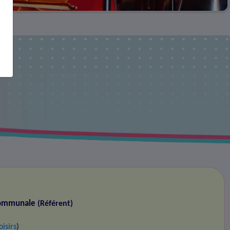
communale
(Référent)
oisirs
)