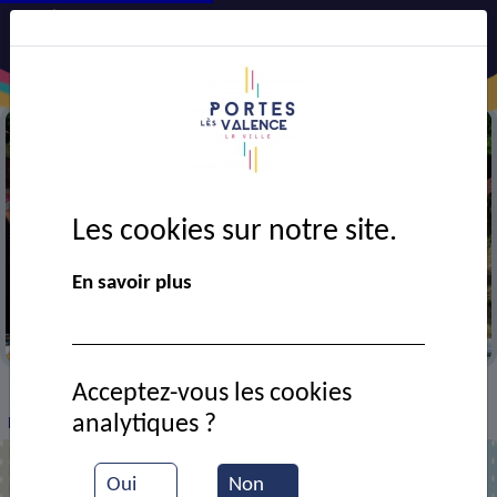
Les cookies sur notre site.
En savoir plus
Flor' à vie
Acceptez-vous les cookies
VIE MUNICIPALE
Ressources documentaires
>
>
>
analytiques ?
Marché artisanal au profit de Flor' à vie
Oui
Non