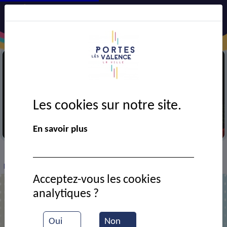
Les cookies sur notre site.
Père Noël au marché de l'UCAP
En savoir plus
VIE MUNICIPALE
Ressources documentaires
>
>
>
Loto de l'UCAP
Acceptez-vous les cookies
analytiques ?
Loto de l'UCAP
Oui
Non