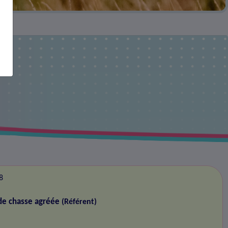
8
de chasse agréée
(Référent)