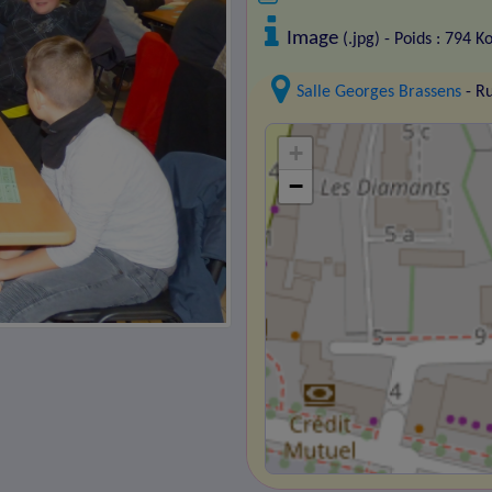
Image
(.jpg) - Poids : 794 K
Salle Georges Brassens
- R
+
−