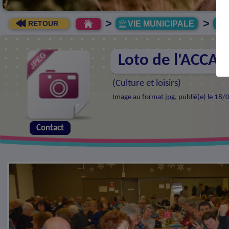
>
>
VIE MUNICIPALE
R
RETOUR
Loto de l'ACCA
(
Culture et loisirs
)
Image au format jpg, publié(e) le 18/
Contact