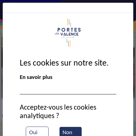
Les cookies sur notre site.
En savoir plus
Dans la cour de l'école F. Léger
Acceptez-vous les cookies
VIE MUNICIPALE
Ressources documentaires
>
>
>
analytiques ?
Livret scolaires 2026-2027
Oui
Non