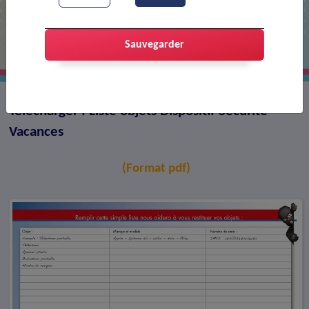
Liste objets Dispositif Sécurité
Vacances
Sauvegarder
Télécharger : Liste objets Dispositif Sécurité
Vacances
(Format pdf)