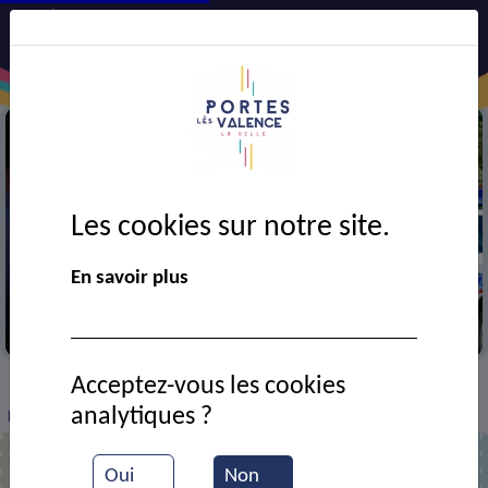
Les cookies sur notre site.
En savoir plus
Dispositif sécurité vacances
Acceptez-vous les cookies
VIE MUNICIPALE
Ressources documentaires
>
>
>
analytiques ?
Liste objets Dispositif Sécurité Vacances
Oui
Non