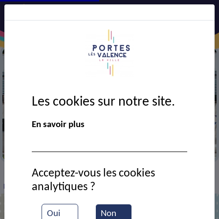
Les cookies sur notre site.
En savoir plus
Mairie
Acceptez-vous les cookies
VIE MUNICIPALE
Ressources documentaires
>
>
>
analytiques ?
Liste des délibérations votées CM 14-04-2025
Oui
Non