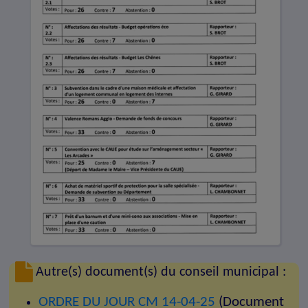
Autre(s) document(s) du conseil municipal :
ORDRE DU JOUR CM 14-04-25
(Document