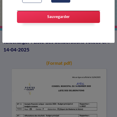
Liste des délibérations votées CM 14-
04-2025
Sauvegarder
Télécharger : Liste des délibérations votées CM
14-04-2025
(Format pdf)