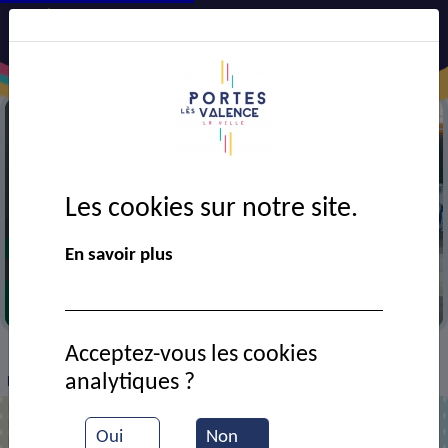
Les cookies sur notre site.
En savoir plus
Entrainement de judo
Acceptez-vous les cookies
VIE MUNICIPALE
Ressources documentaires
>
>
>
analytiques ?
Les valeurs du judo
Oui
Non