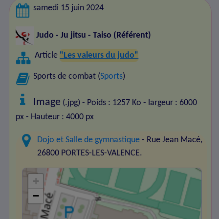
samedi 15 juin 2024
Judo - Ju jitsu - Taiso
(Référent)
Article
"Les valeurs du judo"
Sports de combat (
Sports
)
Image
(.jpg) - Poids : 1257 Ko
- largeur : 6000
px
- Hauteur : 4000 px
Dojo et Salle de gymnastique
- Rue Jean Macé,
26800 PORTES-LES-VALENCE.
+
−