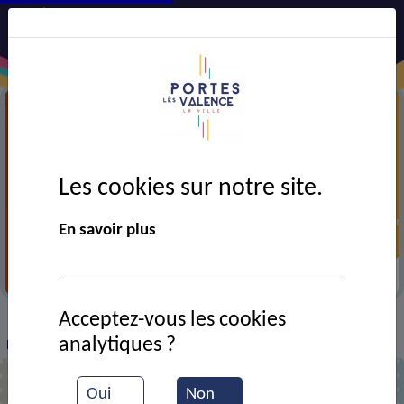
Les cookies sur notre site.
En savoir plus
Portes de l'emploi
Acceptez-vous les cookies
VIE MUNICIPALE
Ressources documentaires
>
>
>
analytiques ?
Les jeudis de l'intérim
Oui
Non