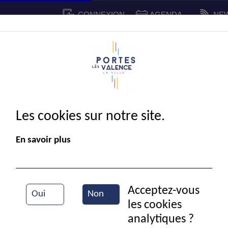
CONNEXION
AGENDA
NE
CADRE DE VIE
SPORT ET 
IE MUNICIPALE
Les cookies sur notre site.
En savoir plus
Acceptez-vous
Oui
Non
les cookies
Au Train-théâtre
analytiques ?