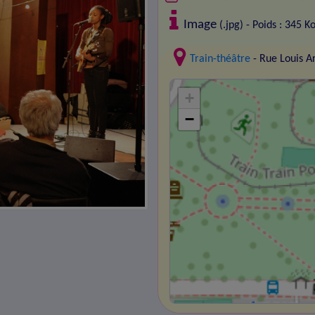
Image
(.jpg) - Poids : 345 K
Train-théâtre
- Rue Louis 
+
−