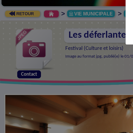
>
>
VIE MUNICIPALE
R
RETOUR
Les déferlantes
Festival (
Culture et loisirs
)
Image au format jpg, publié(e) le 01/
Contact