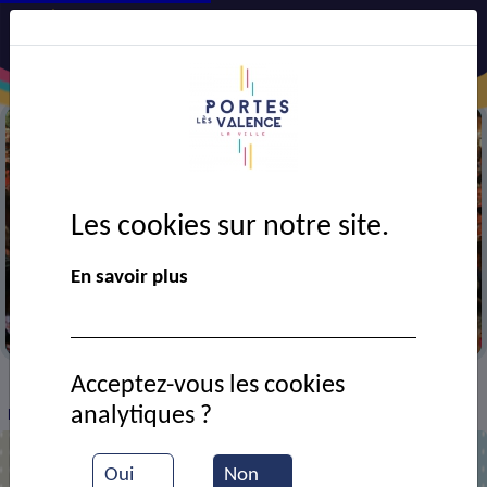
Les cookies sur notre site.
En savoir plus
Portes en fête
Acceptez-vous les cookies
VIE MUNICIPALE
Ressources documentaires
>
>
>
analytiques ?
Les chalets en bois (logements cheminots)
Oui
Non