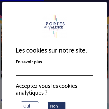
Les cookies sur notre site.
En savoir plus
Portes en fête
Acceptez-vous les cookies
VIE MUNICIPALE
Ressources documentaires
>
>
>
analytiques ?
L'école de filles détruite par les bombardements américains en
août 1944
Oui
Non