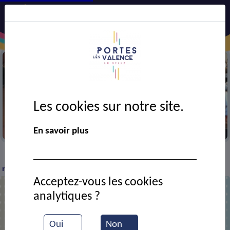
Les cookies sur notre site.
Repas des anciens
En savoir plus
VIE MUNICIPALE
Ressources documentaires
Le
>
>
>
repas de Noël des anciens
Acceptez-vous les cookies
analytiques ?
Le repas de Noël des anciens
Oui
Non