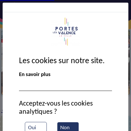
Les cookies sur notre site.
En savoir plus
Course pédestre A. Hartz
Acceptez-vous les cookies
VIE MUNICIPALE
Ressources documentaires
Le
>
>
>
analytiques ?
Jogging Club Portois relève le Défi Tric de 1000km
Oui
Non