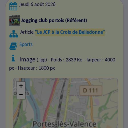
jeudi 6 août 2026
Jogging club portois
(Référent)
Article
"Le JCP à la Croix de Belledonne"
Sports
Image
(.jpg) - Poids : 2839 Ko
- largeur : 4000
px
- Hauteur : 1800 px
+
−