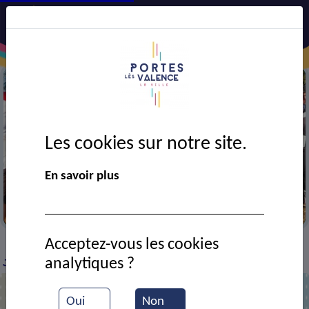
Les cookies sur notre site.
En savoir plus
Jogging club portois
Acceptez-vous les cookies
VIE MUNICIPALE
Ressources documentaires
Le
>
>
>
analytiques ?
JCP à la Croix de Belledonne
Oui
Non