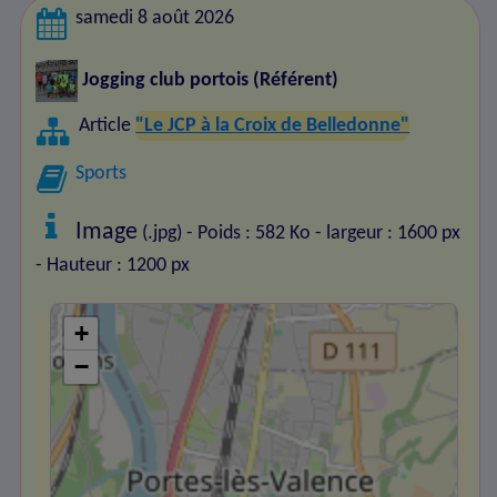
samedi 8 août 2026
Jogging club portois
(Référent)
Article
"Le JCP à la Croix de Belledonne"
Sports
Image
(.jpg) - Poids : 582 Ko
- largeur : 1600 px
- Hauteur : 1200 px
+
−