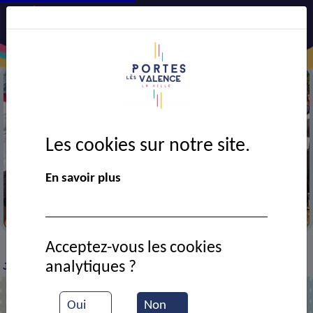
Les cookies sur notre site.
En savoir plus
Jogging club portois
Acceptez-vous les cookies
VIE MUNICIPALE
Ressources documentaires
Le
>
>
>
analytiques ?
JCP à la Croix de Belledonne
Oui
Non