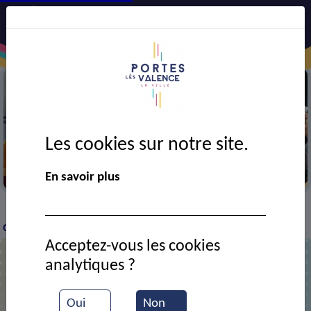
Les cookies sur notre site.
Semaine bleue
En savoir plus
VIE MUNICIPALE
Ressources documentaires
Le
>
>
>
COS à Marineland
Acceptez-vous les cookies
analytiques ?
Le COS à Marineland
Oui
Non