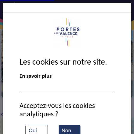
Les cookies sur notre site.
En savoir plus
Le CMJ à Paris
Acceptez-vous les cookies
VIE MUNICIPALE
Ressources documentaires
Le
>
>
>
analytiques ?
conseil municipal jeune
Oui
Non