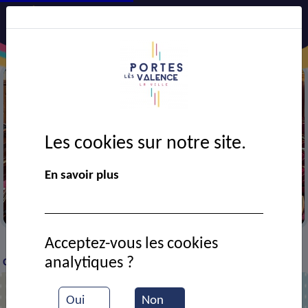
Les cookies sur notre site.
En savoir plus
CMJ au Sénat
Acceptez-vous les cookies
VIE MUNICIPALE
Ressources documentaires
Le
>
>
>
analytiques ?
CMJ en visite au Sénat
Oui
Non