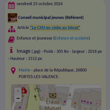
vendredi 25 octobre 2024
Conseil municipal jeunes
(Référent)
Article
"Le CMJ en visite au Sénat"
Enfance et jeunesse (
Enfance et scolaire
)
Image
(.jpg) - Poids : 305 Ko
- largeur : 2016 px
- Hauteur : 1512 px
Mairie
- place de la République, 26800
PORTES-LES-VALENCE.
+
−