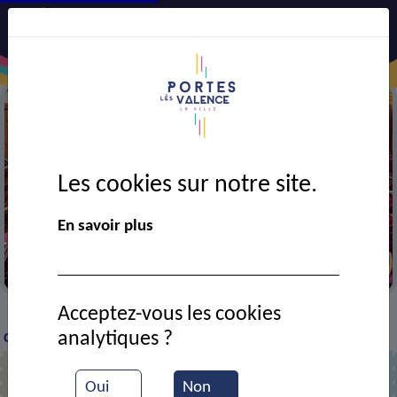
Les cookies sur notre site.
En savoir plus
CMJ au Sénat
Acceptez-vous les cookies
VIE MUNICIPALE
Ressources documentaires
Le
>
>
>
analytiques ?
CMJ en visite au Sénat
Oui
Non