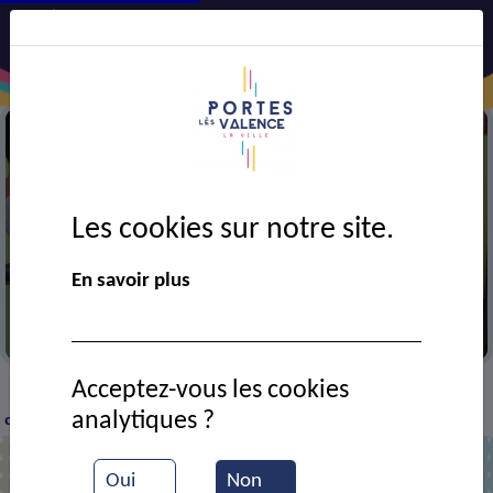
Les cookies sur notre site.
En savoir plus
Club de musculation
Acceptez-vous les cookies
VIE MUNICIPALE
Ressources documentaires
Le
>
>
>
analytiques ?
club de musculation
Oui
Non