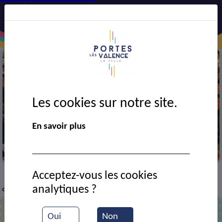
Les cookies sur notre site.
En savoir plus
Portes en fête
Acceptez-vous les cookies
VIE MUNICIPALE
Ressources documentaires
Le
>
>
>
analytiques ?
centre aéré SNCF
Oui
Non