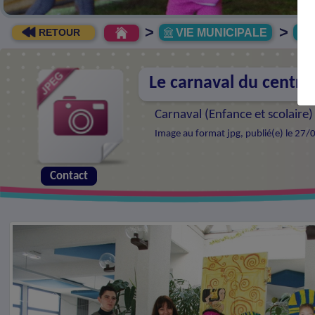
>
>
VIE MUNICIPALE
R
RETOUR
Le carnaval du centre 
Carnaval (
Enfance et scolaire
)
Image au format jpg, publié(e) le 27/
Contact