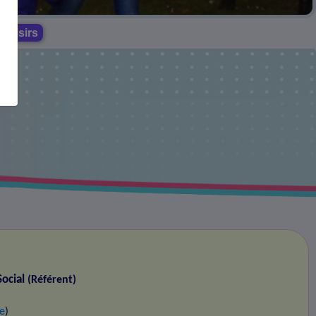
 loisirs
Social
(Référent)
re
)