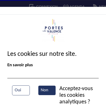
CONNEXION
AGENDA
NE
CADRE DE VIE
SPORT ET 
IE MUNICIPALE
Les cookies sur notre site.
En savoir plus
Acceptez-vous
Oui
Non
les cookies
Journée famille
analytiques ?