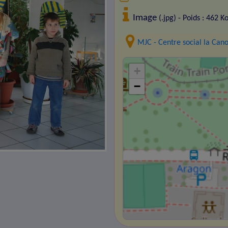
Image
(.jpg) - Poids : 462 K
MJC - Centre social la Can
+
−