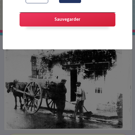
Le cantonnier Champays louis
Sauvegarder