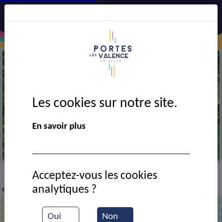
Les cookies sur notre site.
En savoir plus
Parc Aragon
Acceptez-vous les cookies
VIE MUNICIPALE
Ressources documentaires
Le
>
>
>
analytiques ?
cantonnier Champays louis
Oui
Non